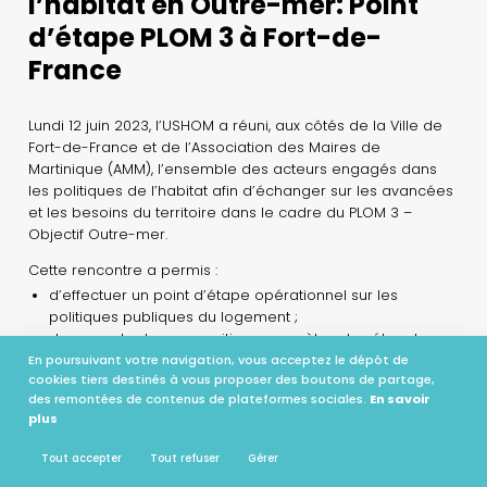
l’habitat en Outre-mer: Point
d’étape PLOM 3 à Fort-de-
France
Lundi 12 juin 2023, l’USHOM a réuni, aux côtés de la Ville de
Fort-de-France et de l’Association des Maires de
Martinique (AMM), l’ensemble des acteurs engagés dans
les politiques de l’habitat afin d’échanger sur les avancées
et les besoins du territoire dans le cadre du PLOM 3 –
Objectif Outre-mer.
Cette rencontre a permis :
d’effectuer un point d’étape opérationnel sur les
politiques publiques du logement ;
de remonter les propositions concrètes des élus, des
bailleurs sociaux et des opérateurs ;
En poursuivant votre navigation, vous acceptez le dépôt de
cookies tiers destinés à vous proposer des boutons de partage,
d’alimenter les orientations destinées à renforcer
des remontées de contenus de plateformes sociales.
En savoir
l’action publique, dans un contexte où l’amélioration des
plus
conditions de vie des ultramarins demeure une priorité
nationale.
Tout accepter
Tout refuser
Gérer
Nous remercions chaleureusement :