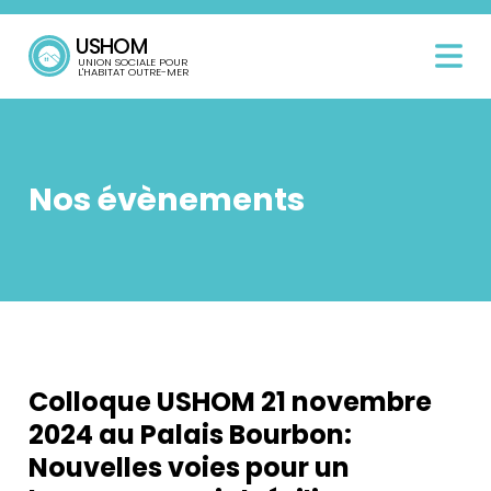
USHOM
UNION SOCIALE POUR
L'HABITAT OUTRE-MER
Ouvri
Nos évènements
Nos évènements
Colloque USHOM 21 novembre
2024 au Palais Bourbon:
Nouvelles voies pour un